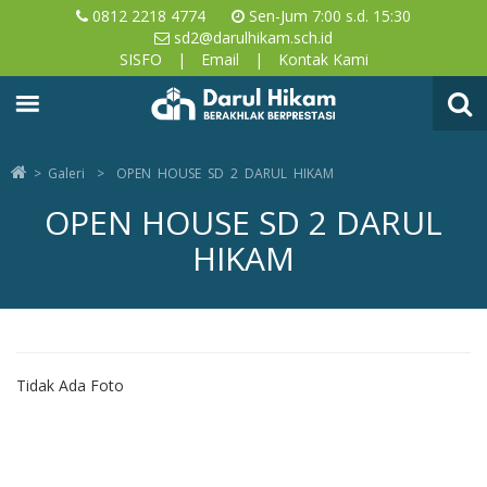
0812 2218 4774
Sen-Jum 7:00 s.d. 15:30
sd2@darulhikam.sch.id
SISFO
|
Email
|
Kontak Kami
Sekolah Islam Bandung, SD di Rancaekek Kabupaten Bandung, Darul
Hikam, SD 2 Darul Hikam Rancaekek
>
Galeri
>
OPEN HOUSE SD 2 DARUL HIKAM
OPEN HOUSE SD 2 DARUL
HIKAM
Tidak Ada Foto